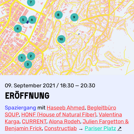
09. September 2021 / 18:30 — 20:30
Eröffnung
Spaziergang
mit
Haseeb Ahmed
,
Begleitbüro
SOUP
,
HONF (House of Natural Fiber)
,
Valentina
Karga
,
CURRENT
,
Alona Rodeh
,
Julien Fargetton &
Benjamin Frick
,
Constructlab
→
Pariser Platz
↗︎