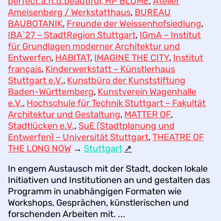
perfect.a.n.d.beautiful, HP BLUME
,
Atelier
Ameisenberg / Werkstatthaus
,
BUREAU
BAUBOTANIK
,
Freunde der Weissenhofsiedlung
,
IBA`27 – StadtRegion Stuttgart
,
IGmA – Institut
für Grundlagen moderner Architektur und
Entwerfen
,
HABITAT
,
IMAGINE THE CITY
,
Institut
français
,
Kinderwerkstatt – Künstlerhaus
Stuttgart e.V.
,
Kunstbüro der Kunststiftung
Baden-Württemberg
,
Kunstverein Wagenhalle
e.V.
,
Hochschule für Technik Stuttgart – Fakultät
Architektur und Gestaltung
,
MATTER OF
,
Stadtlücken e.V.
,
SuE (Stadtplanung und
Entwerfen) – Universität Stuttgart
,
THEATRE OF
THE LONG NOW
→
Stuttgart
↗︎
In engem Austausch mit der Stadt, docken lokale
Initiativen und Institutionen an und gestalten das
Programm in unabhängigen Formaten wie
Workshops, Gesprächen, künstlerischen und
forschenden Arbeiten mit. ...