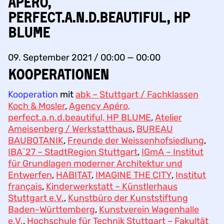
Apéro,
perfect.a.n.d.beautiful, HP
BLUME
09. September 2021 / 00:00 — 00:00
KOOPERATIONEN
Kooperation
mit
abk – Stuttgart / Fachklassen
Koch & Mosler
,
Agency Apéro,
perfect.a.n.d.beautiful, HP BLUME
,
Atelier
Ameisenberg / Werkstatthaus
,
BUREAU
BAUBOTANIK
,
Freunde der Weissenhofsiedlung
,
IBA`27 – StadtRegion Stuttgart
,
IGmA – Institut
für Grundlagen moderner Architektur und
Entwerfen
,
HABITAT
,
IMAGINE THE CITY
,
Institut
français
,
Kinderwerkstatt – Künstlerhaus
Stuttgart e.V.
,
Kunstbüro der Kunststiftung
Baden-Württemberg
,
Kunstverein Wagenhalle
e.V.
,
Hochschule für Technik Stuttgart – Fakultät