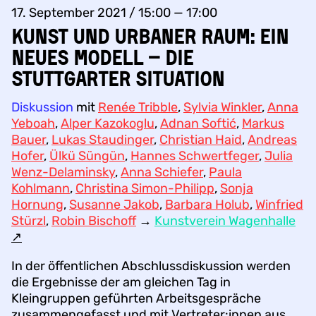
17. September 2021 / 15:00 — 17:00
Kunst und urbaner Raum: Ein
neues Modell – Die
Stuttgarter Situation
Diskussion
mit
Renée Tribble
,
Sylvia Winkler
,
Anna
Yeboah
,
Alper Kazokoglu
,
Adnan Softić
,
Markus
Bauer
,
Lukas Staudinger
,
Christian Haid
,
Andreas
Hofer
,
Ülkü Süngün
,
Hannes Schwertfeger
,
Julia
Wenz-Delaminsky
,
Anna Schiefer
,
Paula
Kohlmann
,
Christina Simon-Philipp
,
Sonja
Hornung
,
Susanne Jakob
,
Barbara Holub
,
Winfried
Stürzl
,
Robin Bischoff
→
Kunstverein Wagenhalle
↗︎
In der öffentlichen Abschlussdiskussion werden
die Ergebnisse der am gleichen Tag in
Kleingruppen geführten Arbeitsgespräche
zusammengefasst und mit Vertreter:innen aus