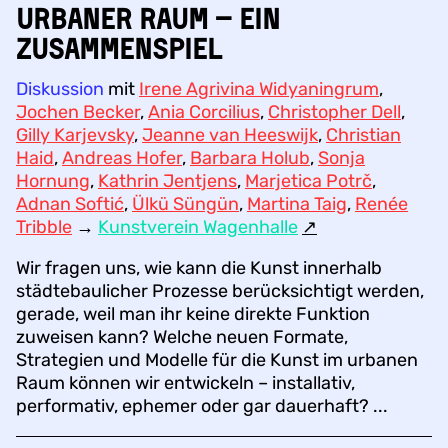
urbaner Raum – ein
Zusammenspiel
Diskussion
mit
Irene Agrivina Widyaningrum
,
Jochen Becker
,
Ania Corcilius
,
Christopher Dell
,
Gilly Karjevsky
,
Jeanne van Heeswijk
,
Christian
Haid
,
Andreas Hofer
,
Barbara Holub
,
Sonja
Hornung
,
Kathrin Jentjens
,
Marjetica Potrč
,
Adnan Softić
,
Ülkü Süngün
,
Martina Taig
,
Renée
Tribble
→
Kunstverein Wagenhalle
↗︎
Wir fragen uns, wie kann die Kunst innerhalb
städtebaulicher Prozesse berücksichtigt werden,
gerade, weil man ihr keine direkte Funktion
zuweisen kann? Welche neuen Formate,
Strategien und Modelle für die Kunst im urbanen
Raum können wir entwickeln – installativ,
performativ, ephemer oder gar dauerhaft? ...