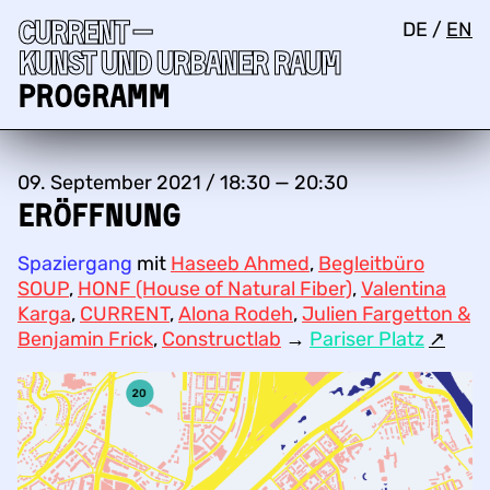
Current —
DE
/
EN
Kunst und urbaner Raum
Programm
09. September 2021 / 18:30 — 20:30
Eröffnung
Spaziergang
mit
Haseeb Ahmed
,
Begleitbüro
SOUP
,
HONF (House of Natural Fiber)
,
Valentina
Karga
,
CURRENT
,
Alona Rodeh
,
Julien Fargetton &
Benjamin Frick
,
Constructlab
→
Pariser Platz
↗︎