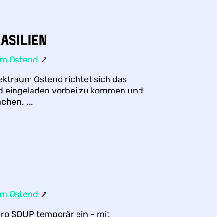
ASILIEN
um Ostend
↗︎
ektraum Ostend richtet sich das
ind eingeladen vorbei zu kommen und
chen. ...
um Ostend
↗︎
üro SOUP temporär ein – mit