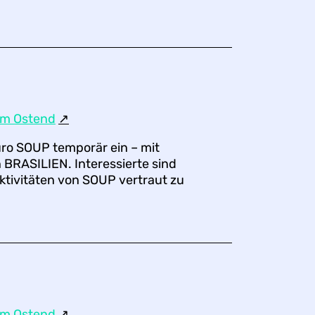
um Ostend
↗︎
üro SOUP temporär ein – mit
 BRASILIEN. Interessierte sind
ktivitäten von SOUP vertraut zu
um Ostend
↗︎